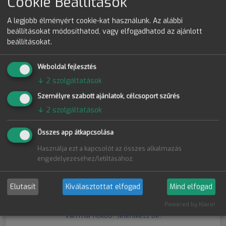
Cookie Beállítások
Bejelentkezési adatok
A legjobb élményért cookie-kat használunk. Az alábbi
beállításokat módosíthatod, vagy elfogadhatod az ajánlott
beállításokat.
Weboldal fejlesztés
↓
2
szolgáltatások
Elolvastam és elfogadom a
Felhasználási
feltételeket
Személyre szabott ajánlatok, célcsoport szűrés
↓
2
szolgáltatások
Összes app átkapcsolása
Regisztráció
Használja ezt a kapcsolót az összes alkalmazás
engedélyezéséhez/letiltásához.
Regisztráció Google-el
Elutasít
Kiválasztottat elfogad
Mind elfogad
Elfelejtetted a jelszavad?
Powered by Klaro!
Van már fiókod? Jelentkezz be!