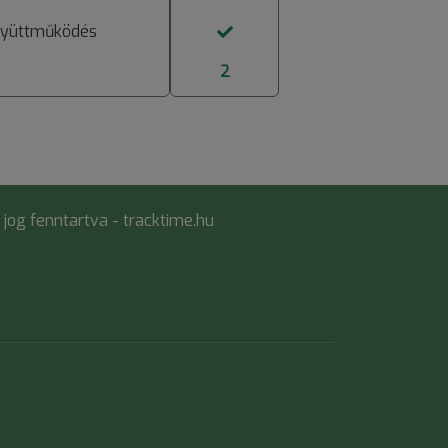
gyüttműködés
2
jog fenntartva - tracktime.hu