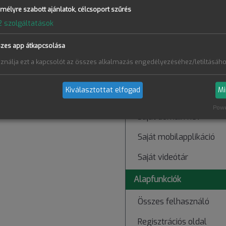
mélyre szabott ajánlatok, célcsoport szűrés
Számlázási integráció
2
szolgáltatások
"Kérdésem van" funkció
zes app átkapcsolása
Branding
ználja ezt a kapcsolót az összes alkalmazás engedélyezéséhez/letiltásáho
Szerkeszthető webolda
Kiválasztottat elfogad
Mi
Testreszabható megjel
Powe
Saját domain név
Saját mobilapplikáció
Saját videótár
Alapfunkciók
Összes felhasználó
Regisztrációs oldal