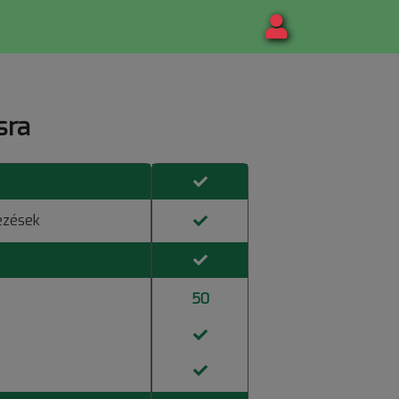
sra
ezések
50