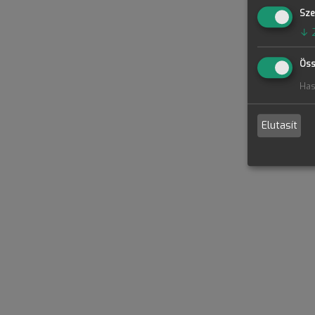
Sze
↓
Öss
Has
Elutasít