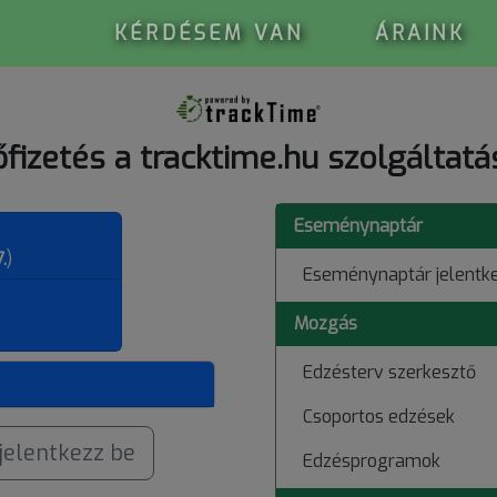
KÉRDÉSEM VAN
ÁRAINK
őfizetés a tracktime.hu szolgáltatá
Eseménynaptár
.
)
Eseménynaptár jelentk
Mozgás
Edzésterv szerkesztő
Csoportos edzések
jelentkezz be
Edzésprogramok