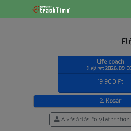
El
Life coach
(Lejárat:
2026. 09. 07
19 900 Ft
2. Kosár
A vásárlás folytatásához 