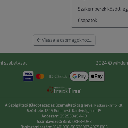
Szakemberek közötti e
Csapatok
Vissza a csomagokhoz...
i szabályzat
2024 © Minden 
A Szolgáltató (Eladó) azaz az üzemeltető cég neve:
Kétkerék Info Kft.
Székhely:
1225 Budapest, Kardvirág utca 15
Adószám:
29256949-1-43
Számlavezető Bank:
OKHBHUHB
Bankszámlaszám:
10401938-50526987-49751006