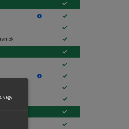
gramok
d, vagy