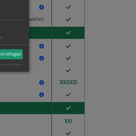
 az érdeklődésekhez
z.
l
nd elfogad
enés
red by Klaro!
300000
100