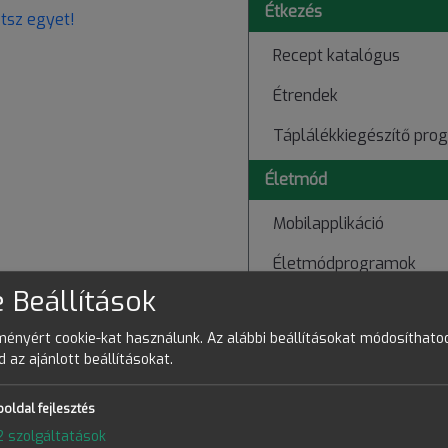
Étkezés
etsz egyet!
Recept katalógus
Étrendek
Táplálékkiegészítő pro
Életmód
Mobilapplikáció
Életmódprogramok
 Beállítások
Kérdőívek
ményért cookie-kat használunk. Az alábbi beállításokat módosíthato
Konzultációs napló
 az ajánlott beállításokat.
Pénzügyek
oldal fejlesztés
Jegy és Bérlet tárca
2
szolgáltatások