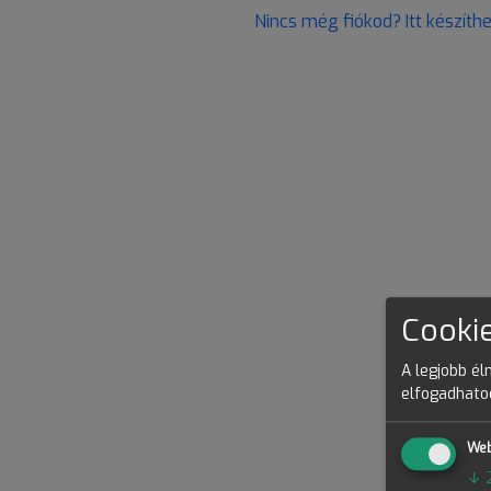
Nincs még fiókod? Itt készíth
Cookie
A legjobb él
elfogadhatod
Web
↓